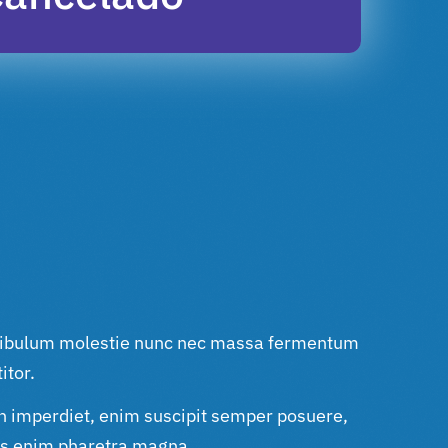
tibulum molestie nunc nec massa fermentum
itor.
n imperdiet, enim suscipit semper posuere,
us enim pharetra magna.