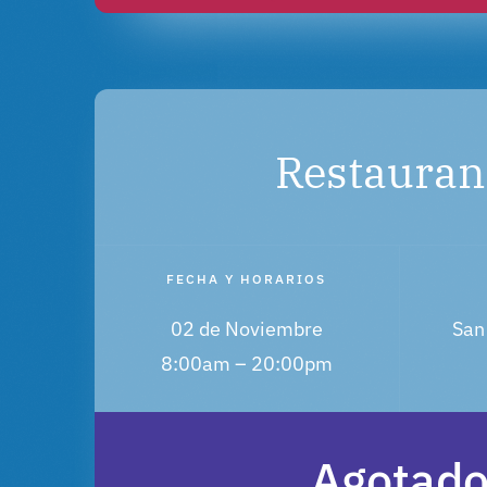
Restauran
FECHA Y HORARIOS
02 de Noviembre
San
8:00am – 20:00pm
Agotad