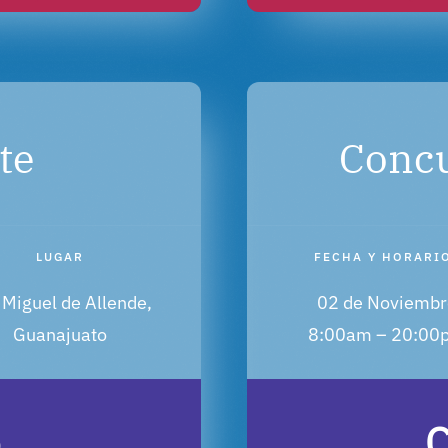
te
Concu
LUGAR
FECHA Y HORARI
 Miguel de Allende,
02 de Noviembr
Guanajuato
8:00am – 20:00
o
C