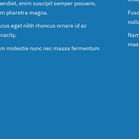
perdiet, enim suscipit semper posuere,
nim pharetra magna.
Fusc
null
cus eget nibh rhoncus ornare id ac
racity.
Nam 
mass
um molestie nunc nec massa fermentum