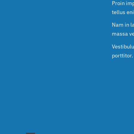
Proin im
tellus e
Nam in la
massa ve
Vestibul
porttitor.