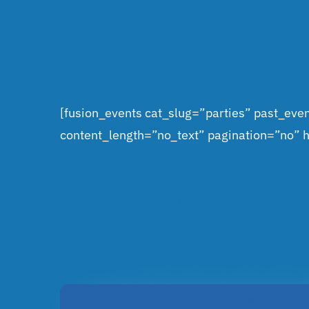
[fusion_events cat_slug=”parties” past_ev
content_length=”no_text” pagination=”no” hi