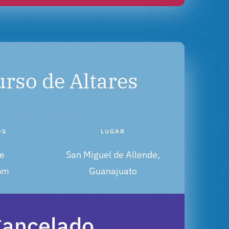
rso de Altares
OS
LUGAR
e
San Miguel de Allende,
pm
Guanajuato
ancelado