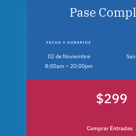
Pase Compl
FECHA Y HORARIOS
02 de Noviembre
San
8:00am – 20:00pm
$299
Comprar Entradas