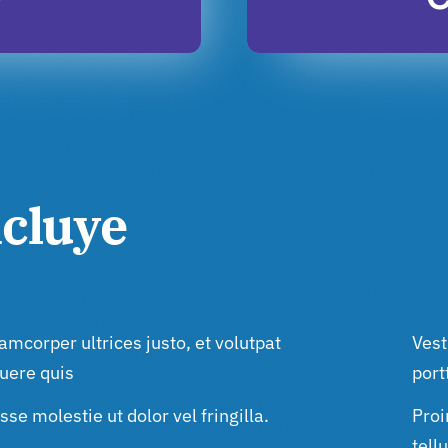
ncluye
amcorper ultrices justo, et volutpat
Ves
uere quis
portt
se molestie ut dolor vel fringilla.
Proi
tell