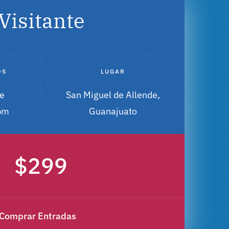
Visitante
OS
LUGAR
e
San Miguel de Allende,
pm
Guanajuato
$299
Comprar Entradas